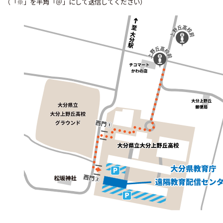
（「※」を半角「＠」にして送信してください）